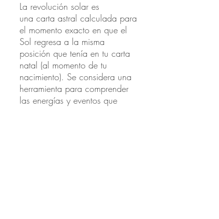
La revolución solar es
una carta astral calculada para
el momento exacto en que el
Sol regresa a la misma
posición que tenía en tu carta
natal (al momento de tu
nacimiento). Se considera una
herramienta para comprender
las energías y eventos que
marcarán el próximo año de tu
vida.
DATOS PARA ENVIO
Proporciona los siguientes datos:
INFORMACIÓN DEL ENVÍO
Nombre Completo, fecha de nacimiento
completa (día, mes, año), hora de
Déjanos tu correo electrónico y número
nacimiento (hora, minutos y sí es AM o
POLÍTICA DE DEVOLUCIÓN Y
de celular.
PM), lugar de nacimiento y en qué