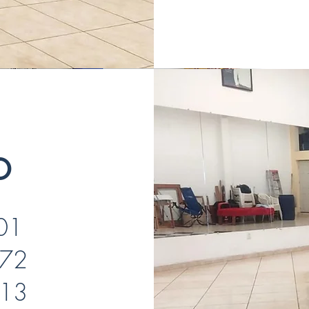
o
01
572
113