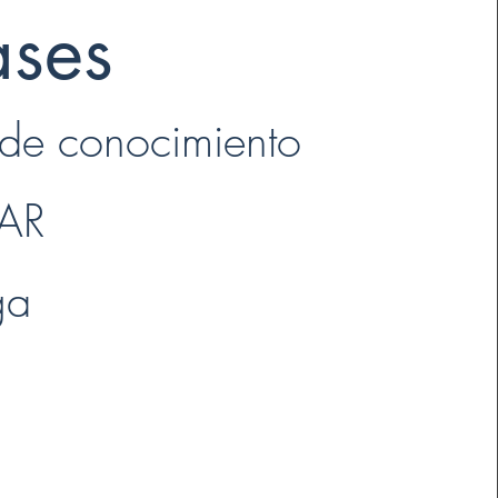
ases
 de conocimiento
AR
ga