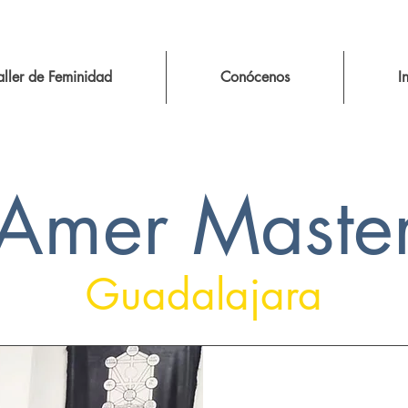
aller de Feminidad
Conócenos
I
Amer Maste
Guadalajara